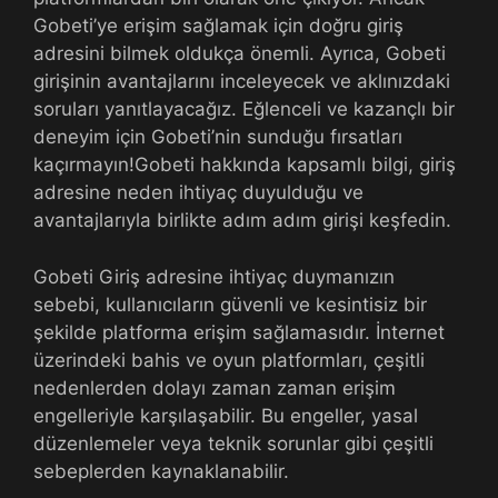
Gobeti’ye erişim sağlamak için doğru giriş
adresini bilmek oldukça önemli. Ayrıca, Gobeti
girişinin avantajlarını inceleyecek ve aklınızdaki
soruları yanıtlayacağız. Eğlenceli ve kazançlı bir
deneyim için Gobeti’nin sunduğu fırsatları
kaçırmayın!Gobeti hakkında kapsamlı bilgi, giriş
adresine neden ihtiyaç duyulduğu ve
avantajlarıyla birlikte adım adım girişi keşfedin.
Gobeti Giriş adresine ihtiyaç duymanızın
sebebi, kullanıcıların güvenli ve kesintisiz bir
şekilde platforma erişim sağlamasıdır. İnternet
üzerindeki bahis ve oyun platformları, çeşitli
nedenlerden dolayı zaman zaman erişim
engelleriyle karşılaşabilir. Bu engeller, yasal
düzenlemeler veya teknik sorunlar gibi çeşitli
sebeplerden kaynaklanabilir.