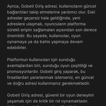
Ayrıca, Gobeti Giriş adresi, kullanıcıların güncel
bağlantıları takip etmelerine yardımcı olur. Eski
adresler geçersiz hale geldiğinde, yeni
adreslere ulaşmak, oyuncuların platforma
sürekli erişim sağlamaları açısından son derece
önemlidir. Bu sayede, kullanıcılar, oyun
oynamaya ya da bahis yapmaya devam
edebilirler.
Platformun kullanıcıları için sunduğu
avantajlardan biri, sunduğu oyun çeşitliliği ve
promosyonlardır. Gobeti giriş yaparak, bu
fırsatlardan yararlanmak isterseniz, en güncel
ve doğru adresi kullanmanız gerekmektedir.
Gobeti Giriş adresi, güvenli bir oyun deneyimi
yaşamak için de kritik bir rol oynamaktadır.