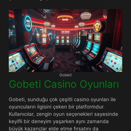
Gobeti
Gobeti Casino Oyunları
Gobeti, sunduğu çok çeşitli casino oyunları ile
oyuncuların ilgisini çeken bir platformdur.
Kullanıcılar, zengin oyun seçenekleri sayesinde
keyifli bir deneyim yaşarken aynı zamanda
büyük kazançlar elde etme fırsatını da