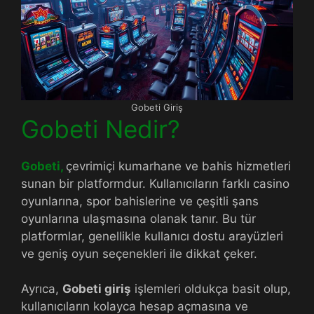
Gobeti Giriş
Gobeti Nedir?
Gobeti,
çevrimiçi kumarhane ve bahis hizmetleri
sunan bir platformdur. Kullanıcıların farklı casino
oyunlarına, spor bahislerine ve çeşitli şans
oyunlarına ulaşmasına olanak tanır. Bu tür
platformlar, genellikle kullanıcı dostu arayüzleri
ve geniş oyun seçenekleri ile dikkat çeker.
Ayrıca,
Gobeti giriş
işlemleri oldukça basit olup,
kullanıcıların kolayca hesap açmasına ve