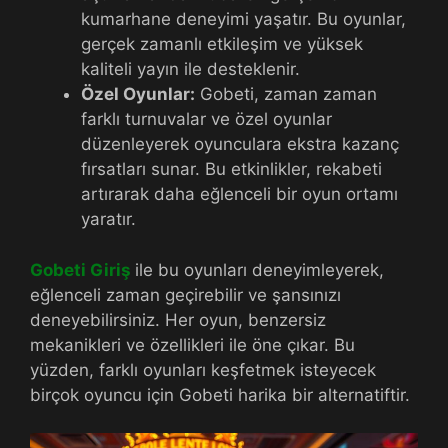
kumarhane deneyimi yaşatır. Bu oyunlar,
gerçek zamanlı etkileşim ve yüksek
kaliteli yayın ile desteklenir.
Özel Oyunlar:
Gobeti, zaman zaman
farklı turnuvalar ve özel oyunlar
düzenleyerek oyunculara ekstra kazanç
fırsatları sunar. Bu etkinlikler, rekabeti
artırarak daha eğlenceli bir oyun ortamı
yaratır.
Gobeti Giriş
ile bu oyunları deneyimleyerek,
eğlenceli zaman geçirebilir ve şansınızı
deneyebilirsiniz. Her oyun, benzersiz
mekanikleri ve özellikleri ile öne çıkar. Bu
yüzden, farklı oyunları keşfetmek isteyecek
birçok oyuncu için Gobeti harika bir alternatiftir.