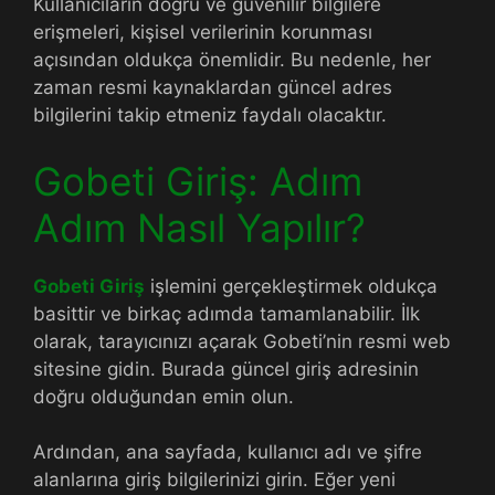
Kullanıcıların doğru ve güvenilir bilgilere
erişmeleri, kişisel verilerinin korunması
açısından oldukça önemlidir. Bu nedenle, her
zaman resmi kaynaklardan güncel adres
bilgilerini takip etmeniz faydalı olacaktır.
Gobeti Giriş: Adım
Adım Nasıl Yapılır?
Gobeti Giriş
işlemini gerçekleştirmek oldukça
basittir ve birkaç adımda tamamlanabilir. İlk
olarak, tarayıcınızı açarak Gobeti’nin resmi web
sitesine gidin. Burada güncel giriş adresinin
doğru olduğundan emin olun.
Ardından, ana sayfada, kullanıcı adı ve şifre
alanlarına giriş bilgilerinizi girin. Eğer yeni