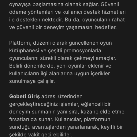
oynayışa başlamasına olanak sağlar. Güvenli
ödeme yöntemleri ve kullanıcı destek hizmetleri
ile desteklenmektedir. Bu da, oyuncuların rahat
ve güvenli bir deneyim yaşamasını hedefler.
Platform, düzenli olarak güncellenen oyun
kütüphanesi ve çeşitli promosyonlarla
oyuncularını sürekli olarak çekmeyi amaçlar.
Belirli dönemlerde, yeni oyunlar eklenir ve
kullanıcıların ilgi alanlarına uygun içerikler
sunulmaya çalışılır.
Gobeti Giriş
adresi üzerinden
gerçekleştireceğiniz işlemler, eğlenceli bir
deneyim sunmanın yanı sıra, kazanç elde etme
fırsatları da sunar. Kullanıcılar, platformun
sunduğu avantajlardan yararlanarak, keyifli bir
şekilde vakit geçirebilirler.