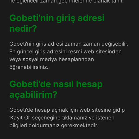
ile eğlenceli zaman geçirmelerine olanak tanır.
Gobeti’nin giriş adresi
nedir?
Gobeti’nin giriş adresi zaman zaman değişebilir.
En güncel giriş adresini resmi web sitesinden
veya sosyal medya hesaplarından
öğrenebilirsiniz.
Gobeti’de nasıl hesap
açabilirim?
Gobeti’de hesap açmak için web sitesine gidip
‘Kayıt Ol’ seçeneğine tıklamanız ve istenen
bilgileri doldurmanız gerekmektedir.